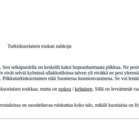
ukan nahkoja
 Sen selkäpuolella on keskellä kaksi hopeanharmaata pilkkua. Ne pesivä
Ne eivät selviä kylmissä ullakkotiloissa talven yli eivätkä ne pesi yleen
. Pilkkuturkiskuoriainen elää Suomessa luonnonvaraisena. Se voi lentää
skuoriaisen toukkaa, mutta on
ruskea
/
keltainen
. Sillä on leveämmät vaa
ostaloissa on suositeltavaa ruiskuttaa koko talo, mikäli kuoriaisia on 