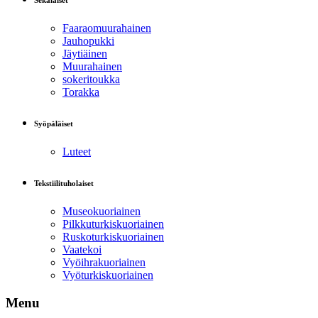
Sekalaiset
Faaraomuurahainen
Jauhopukki
Jäytiäinen
Muurahainen
sokeritoukka
Torakka
Syöpäläiset
Luteet
Tekstiilituholaiset
Museokuoriainen
Pilkkuturkiskuoriainen
Ruskoturkiskuoriainen
Vaatekoi
Vyöihrakuoriainen
Vyöturkiskuoriainen
Menu