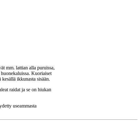
t mm. lattian alla puruissa,
sä huonekaluissa. Kuoriaiset
 kesällä ikkunasta sisään.
leat raidat ja se on hiukan
löydetty useammasta