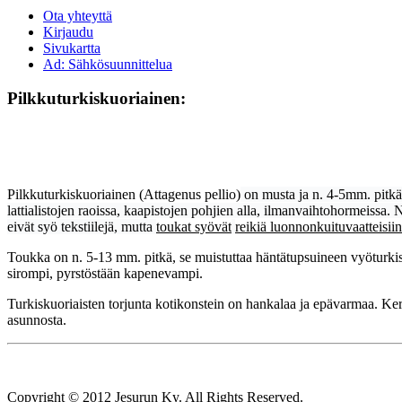
Ota yhteyttä
Kirjaudu
Sivukartta
Ad: Sähkösuunnittelua
Pilkkuturkiskuoriainen:
Turkiskuoriaisen to
Pilkkuturkiskuoriainen (Attagenus pellio)
on musta ja n. 4-5mm. pitkä.
lattialistojen raoissa, kaapistojen pohjien alla, ilmanvaihtohormeissa. 
eivät syö tekstiilejä, mutta
toukat syövät
reikiä luonnonkuituvaatteisiin
Toukka on n. 5-13 mm. pitkä, se muistuttaa häntätupsuineen vyöturki
sirompi, pyrstöstään kapenevampi.
Turkiskuoriaisten torjunta kotikonstein on hankalaa ja epävarmaa. Kerr
asunnosta.
Copyright © 2012 Jesurun Ky. All Rights Reserved.