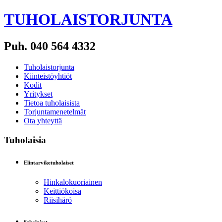
TUHOLAISTORJUNTA
Puh. 040 564 4332
Tuholaistorjunta
Kiinteistöyhtiöt
Kodit
Yritykset
Tietoa tuholaisista
Torjuntamenetelmät
Ota yhteyttä
Tuholaisia
Elintarviketuholaiset
Hinkalokuoriainen
Keittiökoisa
Riisihärö