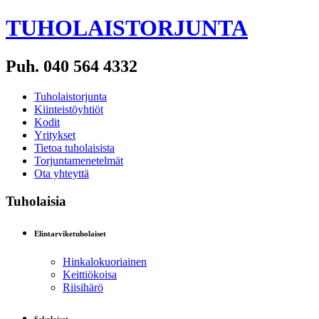
TUHOLAISTORJUNTA
Puh. 040 564 4332
Tuholaistorjunta
Kiinteistöyhtiöt
Kodit
Yritykset
Tietoa tuholaisista
Torjuntamenetelmät
Ota yhteyttä
Tuholaisia
Elintarviketuholaiset
Hinkalokuoriainen
Keittiökoisa
Riisihärö