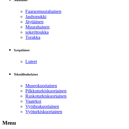
Sekalaiset
Faaraomuurahainen
Jauhopukki
Jäytiäinen
Muurahainen
sokeritoukka
Torakka
Syöpäläiset
Luteet
Tekstiilituholaiset
Museokuoriainen
Pilkkuturkiskuoriainen
Ruskoturkiskuoriainen
Vaatekoi
Vyöihrakuoriainen
Vyöturkiskuoriainen
Menu