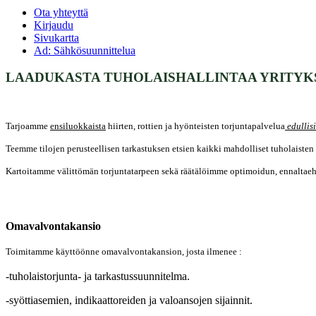
Ota yhteyttä
Kirjaudu
Sivukartta
Ad: Sähkösuunnittelua
LAADUKASTA TUHOLAISHALLINTAA YRITYK
Tarjoamme
ensiluokkaista
hiirten, rottien ja hyönteisten torjuntapalvelua
edullis
Teemme tilojen perusteellisen tarkastuksen etsien kaikki mahdolliset tuholaisten 
Kartoitamme välittömän torjuntatarpeen sekä räätälöimme optimoidun, ennaltaeh
Omavalvontakansio
Toimitamme käyttöönne omavalvontakansion, josta ilmenee :
-tuholaistorjunta- ja tarkastussuunnitelma.
-syöttiasemien, indikaattoreiden ja valoansojen sijainnit.