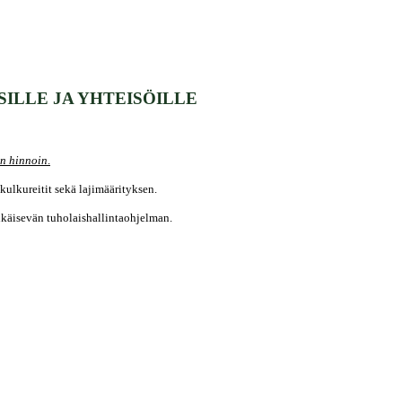
SILLE
JA YHTEISÖILLE
in hinnoin
.
kulkureitit sekä lajimäärityksen.
käisevän tuholaishallintaohjelman.