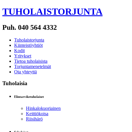
TUHOLAISTORJUNTA
Puh. 040 564 4332
Tuholaistorjunta
Kiinteistöyhtiöt
Kodit
Yritykset
Tietoa tuholaisista
Torjuntamenetelmät
Ota yhteyttä
Tuholaisia
Elintarviketuholaiset
Hinkalokuoriainen
Keittiökoisa
Riisihärö