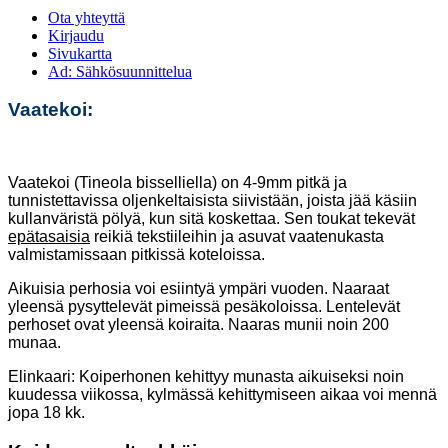
Ota yhteyttä
Kirjaudu
Sivukartta
Ad: Sähkösuunnittelua
Vaatekoi:
Vaatekoi (Tineola bisselliella) on 4-9mm pitkä ja
tunnistettavissa oljenkeltaisista siivistään, joista jää käsiin
kullanväristä pölyä, kun sitä koskettaa. Sen toukat tekevät
epätasaisia
reikiä tekstiileihin ja asuvat vaatenukasta
valmistamissaan pitkissä koteloissa.
Aikuisia perhosia voi esiintyä ympäri vuoden. Naaraat
yleensä pysyttelevät pimeissä pesäkoloissa. Lentelevät
perhoset ovat yleensä koiraita. Naaras munii noin 200
munaa.
Elinkaari: Koiperhonen kehittyy munasta aikuiseksi noin
kuudessa viikossa, kylmässä kehittymiseen aikaa voi mennä
jopa 18 kk.