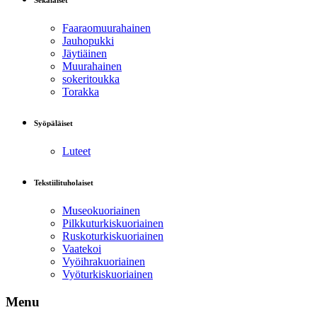
Sekalaiset
Faaraomuurahainen
Jauhopukki
Jäytiäinen
Muurahainen
sokeritoukka
Torakka
Syöpäläiset
Luteet
Tekstiilituholaiset
Museokuoriainen
Pilkkuturkiskuoriainen
Ruskoturkiskuoriainen
Vaatekoi
Vyöihrakuoriainen
Vyöturkiskuoriainen
Menu