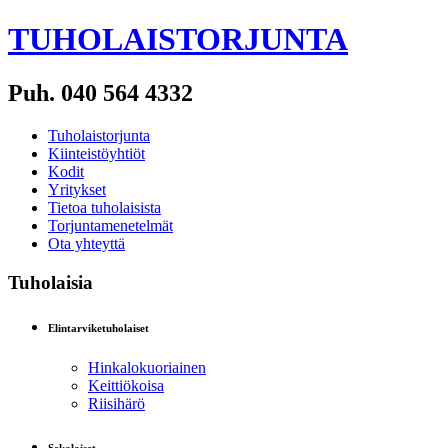
TUHOLAISTORJUNTA
Puh. 040 564 4332
Tuholaistorjunta
Kiinteistöyhtiöt
Kodit
Yritykset
Tietoa tuholaisista
Torjuntamenetelmät
Ota yhteyttä
Tuholaisia
Elintarviketuholaiset
Hinkalokuoriainen
Keittiökoisa
Riisihärö