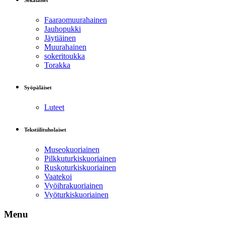
Sekalaiset
Faaraomuurahainen
Jauhopukki
Jäytiäinen
Muurahainen
sokeritoukka
Torakka
Syöpäläiset
Luteet
Tekstiilituholaiset
Museokuoriainen
Pilkkuturkiskuoriainen
Ruskoturkiskuoriainen
Vaatekoi
Vyöihrakuoriainen
Vyöturkiskuoriainen
Menu