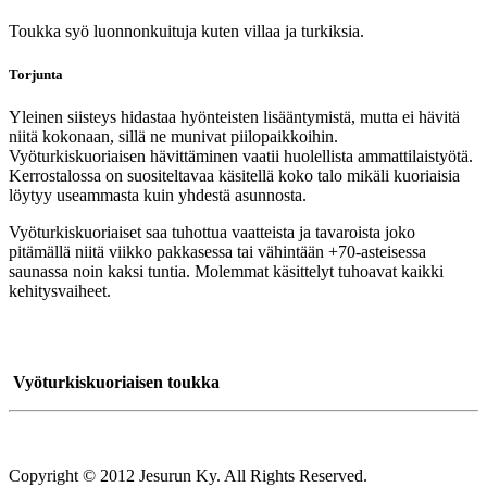
Toukka syö luonnonkuituja kuten villaa ja turkiksia.
Torjunta
Yleinen siisteys hidastaa hyönteisten lisääntymistä, mutta ei hävitä
niitä kokonaan, sillä ne munivat piilopaikkoihin.
Vyöturkiskuoriaisen hävittäminen vaatii huolellista ammattilaistyötä.
Kerrostalossa on suositeltavaa käsitellä koko talo mikäli kuoriaisia
löytyy useammasta kuin yhdestä asunnosta.
Vyöturkiskuoriaiset saa tuhottua vaatteista ja tavaroista joko
pitämällä niitä viikko pakkasessa tai vähintään +70-asteisessa
saunassa noin kaksi tuntia. Molemmat käsittelyt tuhoavat kaikki
kehitysvaiheet.
Vyöturkiskuoriaisen toukka
Copyright © 2012 Jesurun Ky. All Rights Reserved.