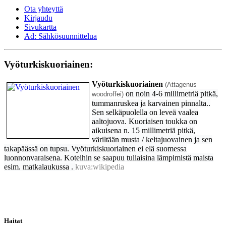
Ota yhteyttä
Kirjaudu
Sivukartta
Ad: Sähkösuunnittelua
Vyöturkiskuoriainen:
Vyöturkiskuoriainen
(Attagenus
on noin 4-6 millimetriä pitkä,
woodroffei)
tummanruskea ja karvainen pinnalta..
Sen selkäpuolella on leveä vaalea
aaltojuova. Kuoriaisen toukka on
aikuisena n. 15 millimetriä pitkä,
väriltään musta / keltajuovainen ja sen
takapäässä on tupsu. Vyöturkiskuoriainen ei elä suomessa
luonnonvaraisena. Koteihin se saapuu tuliaisina lämpimistä maista
esim. matkalaukussa .
kuva:wikipedia
Haitat