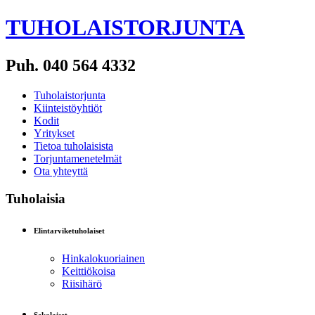
TUHOLAISTORJUNTA
Puh. 040 564 4332
Tuholaistorjunta
Kiinteistöyhtiöt
Kodit
Yritykset
Tietoa tuholaisista
Torjuntamenetelmät
Ota yhteyttä
Tuholaisia
Elintarviketuholaiset
Hinkalokuoriainen
Keittiökoisa
Riisihärö