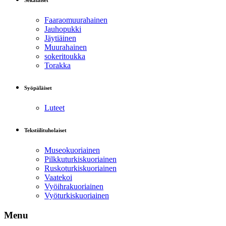
Sekalaiset
Faaraomuurahainen
Jauhopukki
Jäytiäinen
Muurahainen
sokeritoukka
Torakka
Syöpäläiset
Luteet
Tekstiilituholaiset
Museokuoriainen
Pilkkuturkiskuoriainen
Ruskoturkiskuoriainen
Vaatekoi
Vyöihrakuoriainen
Vyöturkiskuoriainen
Menu