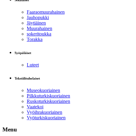
Sekalaiset
Faaraomuurahainen
Jauhopukki
Jäytiäinen
Muurahainen
sokeritoukka
Torakka
Syöpäläiset
Luteet
Tekstiilituholaiset
Museokuoriainen
Pilkkuturkiskuoriainen
Ruskoturkiskuoriainen
Vaatekoi
Vyöihrakuoriainen
Vyöturkiskuoriainen
Menu