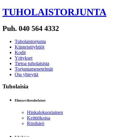
TUHOLAISTORJUNTA
Puh. 040 564 4332
Tuholaistorjunta
Kiinteistöyhtiöt
Kodit
Yritykset
Tietoa tuholaisista
Torjuntamenetelmät
Ota yhteyttä
Tuholaisia
Elintarviketuholaiset
Hinkalokuoriainen
Keittiökoisa
Riisihärö