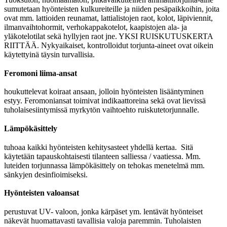
sumutetaan hyönteisten kulkureiteille ja niiden pesäpaikkoihin, joita
ovat mm. lattioiden reunamat, lattialistojen raot, kolot, läpiviennit,
ilmanvaihtohormit, verhokappakotelot, kaapistojen ala- ja
yläkotelotilat sekä hyllyjen raot jne. YKSI RUISKUTUSKERTA
RIITTÄÄ. Nykyaikaiset, kontrolloidut torjunta-aineet ovat oikein
käytettyinä täysin turvallisia.
Feromoni liima-ansat
houkuttelevat koiraat ansaan, jolloin hyönteisten lisääntyminen
estyy. Feromoniansat toimivat
indikaattoreina sekä ovat
lievissä
tuholaisesiintymissä
m
yrkytön vaihtoehto ruiskutetorjunnalle.
Lämpökäsittely
tuhoaa kaikki hyönteisten kehitysasteet yhdellä kertaa. Sitä
käytetään tapauskohtaisesti tilanteen salliessa / vaatiessa. Mm.
luteiden torjunnassa lämpökäsittely on tehokas menetelmä mm.
sänkyjen desinfioimiseksi.
Hyönteisten valoansat
perustuvat UV- valoon, jonka kärpäset ym. lentävät hyönteiset
näkevät huomattavasti tavallisia valoja paremmin. Tuholaisten