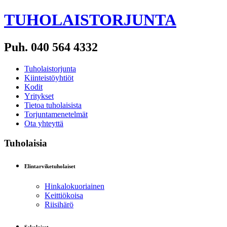
TUHOLAISTORJUNTA
Puh. 040 564 4332
Tuholaistorjunta
Kiinteistöyhtiöt
Kodit
Yritykset
Tietoa tuholaisista
Torjuntamenetelmät
Ota yhteyttä
Tuholaisia
Elintarviketuholaiset
Hinkalokuoriainen
Keittiökoisa
Riisihärö