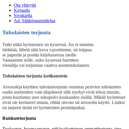
Ota yhteyttä
Kirjaudu
Sivukartta
Ad: Sähkösuunnittelua
Tuholaisten torjunta
Tutki mikä hyönteinen on kyseessä. Jos et tunnista
ötökkää, lähetä siitä kuva s-postiimme, tai teippaa
se paperiin ja postita kirjekuoressa meille.
Vastaamme teille, onko kyseessä harmiton
vierailija vai torjunnan vaativa asuntotuholainen.
Tuholaisten torjunta kotikonstein
Aerosoleja käyttäen tuholaistorjunta onnistuu pesivien tuholaisten
osalta useinmiten vain tilapäisesti sillä myrkyt eivät tehoa muniin,
joista kuoriutuu uusi sukupolvi kuukauden sisällä. Mikäli hyönteiset
eivät ole kerinneet munia, riittää siivous tai aerosolin käyttö. Lisäksi
on tarpeen tietää eri hyönteisten pesintäpaikat.
Ruiskutetorjunta
Tuoksuton, huomaamaton, pitkävaikutteinen ammattitorjunta-aine