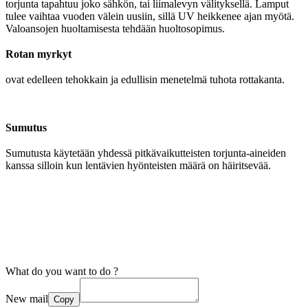
torjunta tapahtuu joko sähkön, tai liimalevyn välityksellä. Lamput
tulee vaihtaa vuoden välein uusiin, sillä UV heikkenee ajan myötä.
Valoansojen huoltamisesta tehdään huoltosopimus.
Rotan myrkyt
ovat edelleen tehokkain ja edullisin menetelmä tuhota rottakanta.
Sumutus
Sumutusta käytetään yhdessä pitkävaikutteisten torjunta-aineiden
kanssa silloin kun lentävien hyönteisten määrä on häiritsevää.
What do you want to do ?
New mail
Copy