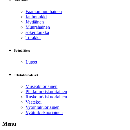
Sekalaiset
Faaraomuurahainen
Jauhopukki
Jäytiäinen
Muurahainen
sokeritoukka
Torakka
Syöpäläiset
Luteet
Tekstiilituholaiset
Museokuoriainen
Pilkkuturkiskuoriainen
Ruskoturkiskuoriainen
Vaatekoi
Vyöihrakuoriainen
Vyöturkiskuoriainen
Menu