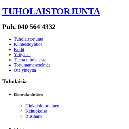
TUHOLAISTORJUNTA
Puh. 040 564 4332
Tuholaistorjunta
Kiinteistöyhtiöt
Kodit
Yritykset
Tietoa tuholaisista
Torjuntamenetelmät
Ota yhteyttä
Tuholaisia
Elintarviketuholaiset
Hinkalokuoriainen
Keittiökoisa
Riisihärö