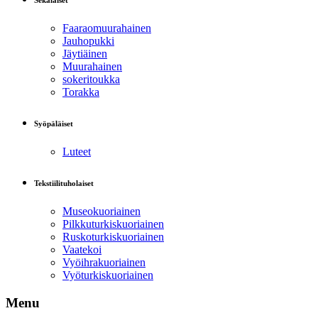
Sekalaiset
Faaraomuurahainen
Jauhopukki
Jäytiäinen
Muurahainen
sokeritoukka
Torakka
Syöpäläiset
Luteet
Tekstiilituholaiset
Museokuoriainen
Pilkkuturkiskuoriainen
Ruskoturkiskuoriainen
Vaatekoi
Vyöihrakuoriainen
Vyöturkiskuoriainen
Menu