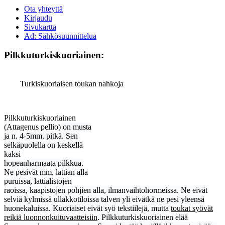
Ota yhteyttä
Kirjaudu
Sivukartta
Ad: Sähkösuunnittelua
Pilkkuturkiskuoriainen:
Turkiskuoriaisen toukan nahkoja
Pilkkuturkiskuoriainen
(Attagenus pellio)
on musta
ja n. 4-5mm. pitkä. Sen
selkäpuolella on keskellä
kaksi
hopeanharmaata pilkkua.
Ne pesivät mm. lattian alla
puruissa, lattialistojen
raoissa, kaapistojen pohjien alla, ilmanvaihtohormeissa. Ne eivät
selviä kylmissä ullakkotiloissa talven yli eivätkä ne pesi yleensä
huonekaluissa. Kuoriaiset eivät syö tekstiilejä, mutta
toukat syövät
reikiä luonnonkuituvaatteisiin
. Pilkkuturkiskuoriainen elää