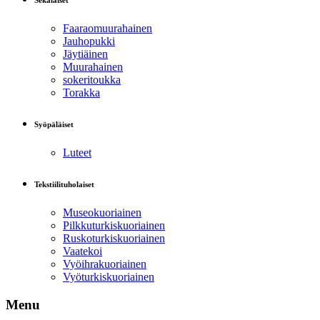
Sekalaiset
Faaraomuurahainen
Jauhopukki
Jäytiäinen
Muurahainen
sokeritoukka
Torakka
Syöpäläiset
Luteet
Tekstiilituholaiset
Museokuoriainen
Pilkkuturkiskuoriainen
Ruskoturkiskuoriainen
Vaatekoi
Vyöihrakuoriainen
Vyöturkiskuoriainen
Menu