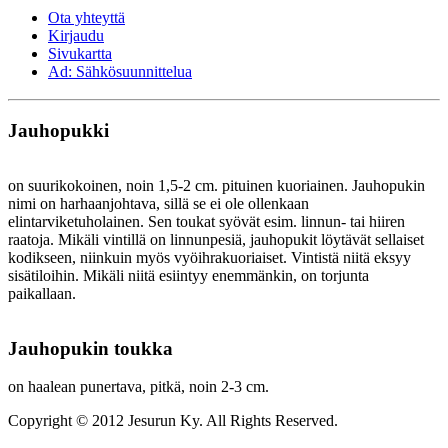
Ota yhteyttä
Kirjaudu
Sivukartta
Ad: Sähkösuunnittelua
Jauhopukki
on suurikokoinen, noin 1,5-2 cm. pituinen kuoriainen. Jauhopukin
nimi on harhaanjohtava, sillä se ei ole ollenkaan
elintarviketuholainen. Sen toukat syövät esim. linnun- tai hiiren
raatoja. Mikäli vintillä on linnunpesiä, jauhopukit löytävät sellaiset
kodikseen, niinkuin myös vyöihrakuoriaiset. Vintistä niitä eksyy
sisätiloihin. Mikäli niitä esiintyy enemmänkin, on torjunta
paikallaan.
Jauhopukin toukka
on haalean punertava, pitkä, noin 2-3 cm.
Copyright © 2012 Jesurun Ky. All Rights Reserved.