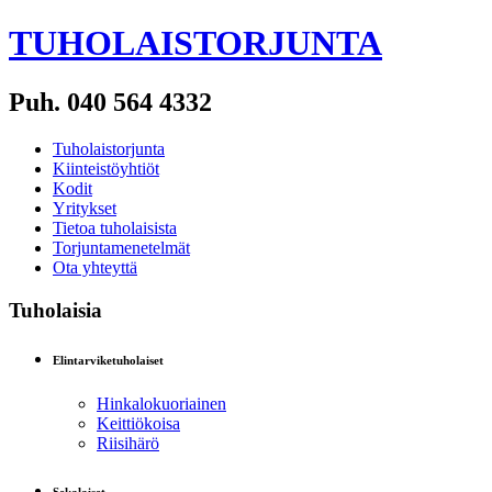
TUHOLAISTORJUNTA
Puh. 040 564 4332
Tuholaistorjunta
Kiinteistöyhtiöt
Kodit
Yritykset
Tietoa tuholaisista
Torjuntamenetelmät
Ota yhteyttä
Tuholaisia
Elintarviketuholaiset
Hinkalokuoriainen
Keittiökoisa
Riisihärö