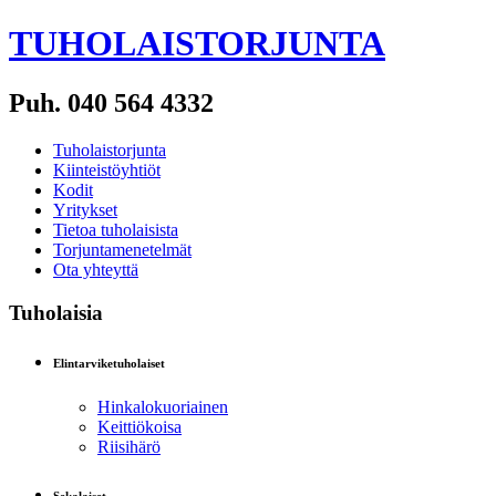
TUHOLAISTORJUNTA
Puh. 040 564 4332
Tuholaistorjunta
Kiinteistöyhtiöt
Kodit
Yritykset
Tietoa tuholaisista
Torjuntamenetelmät
Ota yhteyttä
Tuholaisia
Elintarviketuholaiset
Hinkalokuoriainen
Keittiökoisa
Riisihärö