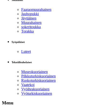
Sekalaiset
Faaraomuurahainen
Jauhopukki
Jäytiäinen
Muurahainen
sokeritoukka
Torakka
Syöpäläiset
Luteet
Tekstiilituholaiset
Museokuoriainen
Pilkkuturkiskuoriainen
Ruskoturkiskuoriainen
Vaatekoi
Vyöihrakuoriainen
Vyöturkiskuoriainen
Menu