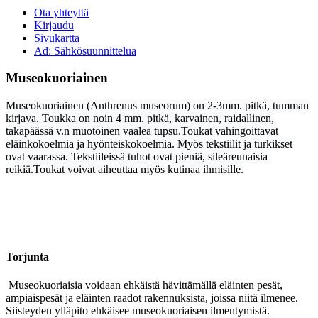
Ota yhteyttä
Kirjaudu
Sivukartta
Ad: Sähkösuunnittelua
Museokuoriainen
Museokuoriainen
(Anthrenus museorum) on 2-3mm. pitkä, tumman
kirjava. Toukka on n
oin 4 mm. pitkä,
karvainen, raidallinen,
takapäässä v.n muotoinen vaalea tupsu.
Toukat vahingoittavat
eläinkokoelmia ja hyönteiskokoelmia. Myös tekstiilit ja turkikset
ovat vaarassa. Tekstiileissä tuhot ovat pieniä, sileäreunaisia
reikiä.T
oukat voivat aiheuttaa myös kutinaa ihmisille.
Torjunta
Museokuoriaisia voidaan ehkäistä hävittämällä eläinten pesät,
ampiaispesät ja eläinten raadot rakennuksista, joissa niitä ilmenee.
Siisteyden ylläpito ehkäisee museokuoriaisen ilmentymistä.