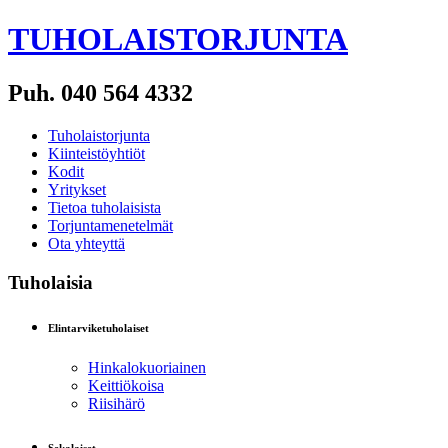
TUHOLAISTORJUNTA
Puh. 040 564 4332
Tuholaistorjunta
Kiinteistöyhtiöt
Kodit
Yritykset
Tietoa tuholaisista
Torjuntamenetelmät
Ota yhteyttä
Tuholaisia
Elintarviketuholaiset
Hinkalokuoriainen
Keittiökoisa
Riisihärö