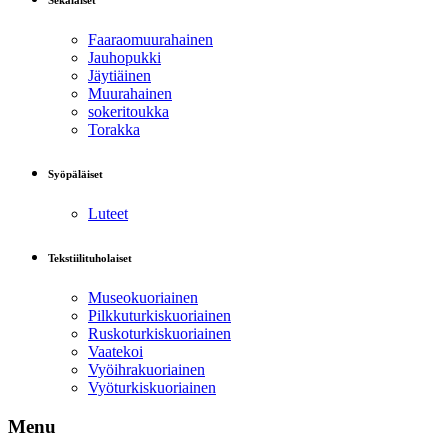
Sekalaiset
Faaraomuurahainen
Jauhopukki
Jäytiäinen
Muurahainen
sokeritoukka
Torakka
Syöpäläiset
Luteet
Tekstiilituholaiset
Museokuoriainen
Pilkkuturkiskuoriainen
Ruskoturkiskuoriainen
Vaatekoi
Vyöihrakuoriainen
Vyöturkiskuoriainen
Menu