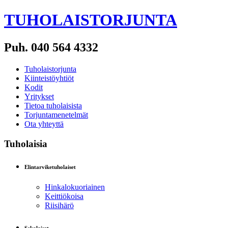
TUHOLAISTORJUNTA
Puh. 040 564 4332
Tuholaistorjunta
Kiinteistöyhtiöt
Kodit
Yritykset
Tietoa tuholaisista
Torjuntamenetelmät
Ota yhteyttä
Tuholaisia
Elintarviketuholaiset
Hinkalokuoriainen
Keittiökoisa
Riisihärö