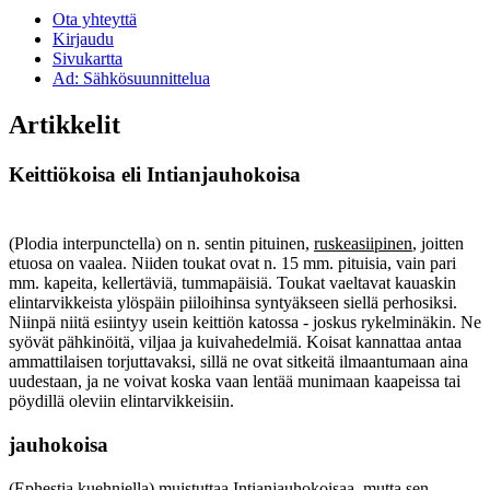
Ota yhteyttä
Kirjaudu
Sivukartta
Ad: Sähkösuunnittelua
Artikkelit
Keittiökoisa eli Intianjauhokoisa
(Plodia interpunctella) on n. sentin pituinen,
ruskeasiipinen
, joitten
etuosa on vaalea. Niiden toukat ovat n. 15 mm. pituisia, vain pari
mm. kapeita, kellertäviä, tummapäisiä. Toukat vaeltavat kauaskin
elintarvikkeista ylöspäin piiloihinsa syntyäkseen siellä perhosiksi.
Niinpä niitä esiintyy usein keittiön katossa - joskus rykelminäkin. Ne
syövät pähkinöitä, viljaa ja kuivahedelmiä. Koisat kannattaa antaa
ammattilaisen torjuttavaksi, sillä ne ovat sitkeitä ilmaantumaan aina
uudestaan, ja ne voivat koska vaan lentää munimaan kaapeissa tai
pöydillä oleviin elintarvikkeisiin.
jauhokoisa
(Ephestia kuehniella) muistuttaa Intianjauhokoisaa, mutta sen