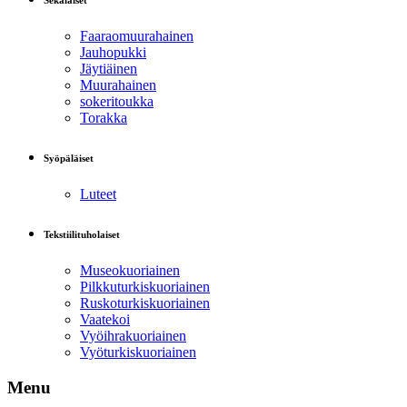
Sekalaiset
Faaraomuurahainen
Jauhopukki
Jäytiäinen
Muurahainen
sokeritoukka
Torakka
Syöpäläiset
Luteet
Tekstiilituholaiset
Museokuoriainen
Pilkkuturkiskuoriainen
Ruskoturkiskuoriainen
Vaatekoi
Vyöihrakuoriainen
Vyöturkiskuoriainen
Menu