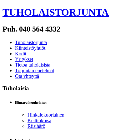
TUHOLAISTORJUNTA
Puh. 040 564 4332
Tuholaistorjunta
Kiinteistöyhtiöt
Kodit
Yritykset
Tietoa tuholaisista
Torjuntamenetelmät
Ota yhteyttä
Tuholaisia
Elintarviketuholaiset
Hinkalokuoriainen
Keittiökoisa
Riisihärö