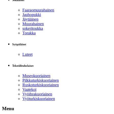
Sekalaiset
Faaraomuurahainen
Jauhopukki
Jäytiäinen
Muurahainen
sokeritoukka
Torakka
Syöpäläiset
Luteet
Tekstiilituholaiset
Museokuoriainen
Pilkkuturkiskuoriainen
Ruskoturkiskuoriainen
Vaatekoi
Vyöihrakuoriainen
Vyöturkiskuoriainen
Menu