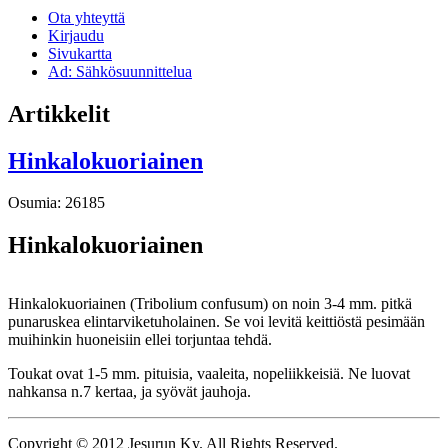
Ota yhteyttä
Kirjaudu
Sivukartta
Ad: Sähkösuunnittelua
Artikkelit
Hinkalokuoriainen
Osumia: 26185
Hinkalokuoriainen
Hinkalokuoriainen (Tribolium confusum) on noin 3-4 mm. pitkä
punaruskea elintarviketuholainen. Se voi levitä keittiöstä pesimään
muihinkin huoneisiin ellei torjuntaa tehdä.
Toukat ovat 1-5 mm. pituisia, vaaleita, nopeliikkeisiä. Ne luovat
nahkansa n.7 kertaa, ja syövät jauhoja.
Copyright © 2012 Jesurun Ky. All Rights Reserved.