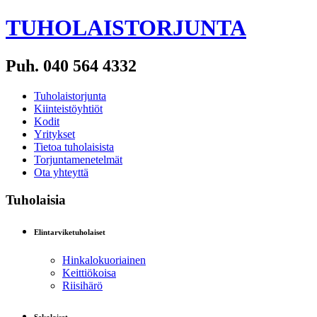
TUHOLAISTORJUNTA
Puh. 040 564 4332
Tuholaistorjunta
Kiinteistöyhtiöt
Kodit
Yritykset
Tietoa tuholaisista
Torjuntamenetelmät
Ota yhteyttä
Tuholaisia
Elintarviketuholaiset
Hinkalokuoriainen
Keittiökoisa
Riisihärö