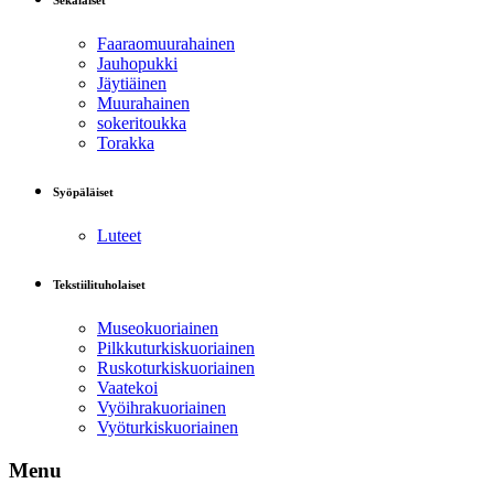
Sekalaiset
Faaraomuurahainen
Jauhopukki
Jäytiäinen
Muurahainen
sokeritoukka
Torakka
Syöpäläiset
Luteet
Tekstiilituholaiset
Museokuoriainen
Pilkkuturkiskuoriainen
Ruskoturkiskuoriainen
Vaatekoi
Vyöihrakuoriainen
Vyöturkiskuoriainen
Menu