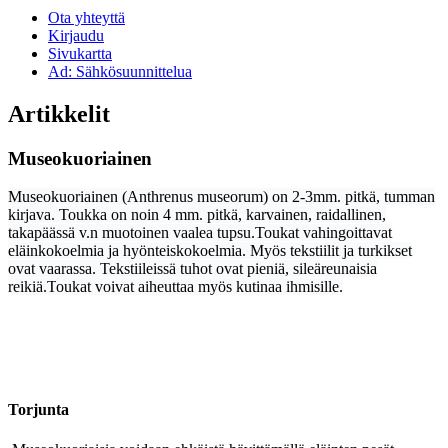
Ota yhteyttä
Kirjaudu
Sivukartta
Ad: Sähkösuunnittelua
Artikkelit
Museokuoriainen
Museokuoriainen
(Anthrenus museorum) on 2-3mm. pitkä, tumman
kirjava. Toukka on n
oin 4 mm. pitkä,
karvainen, raidallinen,
takapäässä v.n muotoinen vaalea tupsu.
Toukat vahingoittavat
eläinkokoelmia ja hyönteiskokoelmia. Myös tekstiilit ja turkikset
ovat vaarassa. Tekstiileissä tuhot ovat pieniä, sileäreunaisia
reikiä.T
oukat voivat aiheuttaa myös kutinaa ihmisille.
Torjunta