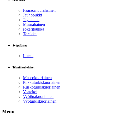
Sekalaiset
Faaraomuurahainen
Jauhopukki
Jäytiäinen
Muurahainen
sokeritoukka
Torakka
Syöpäläiset
Luteet
Tekstiilituholaiset
Museokuoriainen
Pilkkuturkiskuoriainen
Ruskoturkiskuoriainen
Vaatekoi
Vyöihrakuoriainen
Vyöturkiskuoriainen
Menu