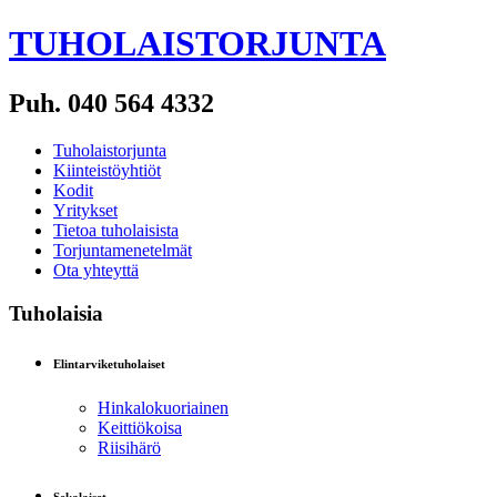
TUHOLAISTORJUNTA
Puh. 040 564 4332
Tuholaistorjunta
Kiinteistöyhtiöt
Kodit
Yritykset
Tietoa tuholaisista
Torjuntamenetelmät
Ota yhteyttä
Tuholaisia
Elintarviketuholaiset
Hinkalokuoriainen
Keittiökoisa
Riisihärö