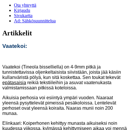
Ota yhteyttä
Kirjaudu
Sivukartta
Ad: Sähkösuunnittelua
Artikkelit
Vaatekoi:
Vaatekoi (Tineola bisselliella) on 4-9mm pitkä ja
tunnistettavissa oljenkeltaisista siivistään, joista jää käsiin
kullanväristä pölyä, kun sitä koskettaa. Sen toukat tekevät
epätasaisia
reikiä tekstiileihin ja asuvat vaatenukasta
valmistamissaan pitkissä koteloissa.
Aikuisia perhosia voi esiintyä ympäri vuoden. Naaraat
yleensä pysyttelevät pimeissä pesäkoloissa. Lentelevät
perhoset ovat yleensä koiraita. Naaras munii noin 200
munaa.
Elinkaari: Koiperhonen kehittyy munasta aikuiseksi noin
kuudessa viikossa, kylmässä kehittymiseen aikaa voi mennä