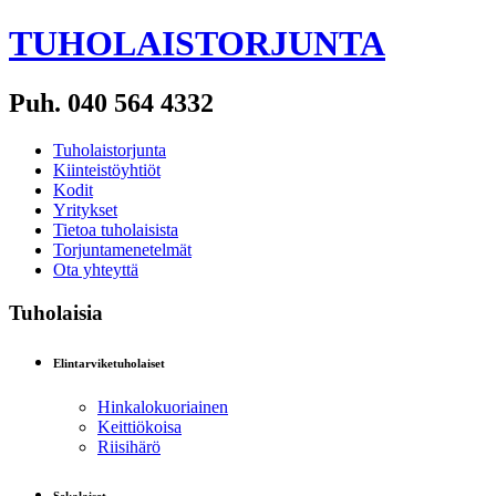
TUHOLAISTORJUNTA
Puh. 040 564 4332
Tuholaistorjunta
Kiinteistöyhtiöt
Kodit
Yritykset
Tietoa tuholaisista
Torjuntamenetelmät
Ota yhteyttä
Tuholaisia
Elintarviketuholaiset
Hinkalokuoriainen
Keittiökoisa
Riisihärö