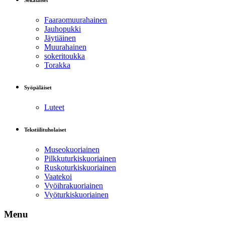
Sekalaiset
Faaraomuurahainen
Jauhopukki
Jäytiäinen
Muurahainen
sokeritoukka
Torakka
Syöpäläiset
Luteet
Tekstiilituholaiset
Museokuoriainen
Pilkkuturkiskuoriainen
Ruskoturkiskuoriainen
Vaatekoi
Vyöihrakuoriainen
Vyöturkiskuoriainen
Menu