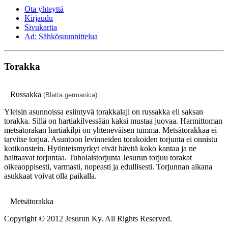
Ota yhteyttä
Kirjaudu
Sivukartta
Ad: Sähkösuunnittelua
Torakka
Russakka
(Blatta germanica)
Yleisin asunnoissa esiintyvä torakkalaji on russakka eli saksan
torakka. Sillä on hartiakilvessään kaksi mustaa juovaa. Harmittoman
metsätorakan hartiakilpi on yhteneväisen tumma. Metsätorakkaa ei
tarvitse torjua. Asuntoon levinneiden torakoiden torjunta ei onnistu
kotikonstein. Hyönteismyrkyt eivät hävitä koko kantaa ja ne
haittaavat torjuntaa. Tuholaistorjunta Jesurun torjuu torakat
oikeaoppisesti, varmasti, nopeasti ja edullisesti. Torjunnan aikana
asukkaat voivat olla paikalla.
Metsätorakka
Copyright © 2012 Jesurun Ky. All Rights Reserved.